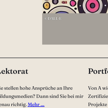
©DALL·E
Lektorat
Portf
ie stellen hohe Ansprüche an Ihre
Von A wi
ildungsmedien? Dann sind Sie bei mir
Zertifizi
enau richtig.
Mehr …
Projekte