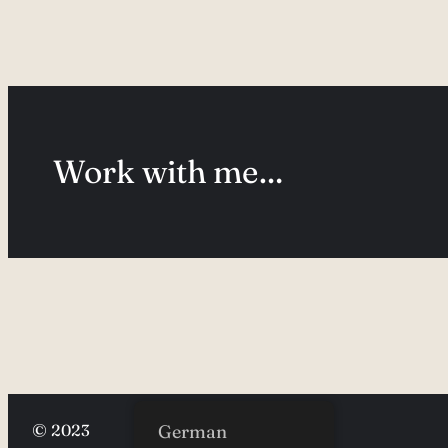
Work with me…
© 2023
German