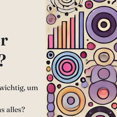
r
?
 wichtig, um
s alles?